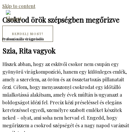
Skip to content
Csokrod örök szépségben megőrizve
RENDELJ MOST!
Professzionális virágpréselés
Szia, Rita vagyok
Hiszek abban, hogy az esküvői csokor nem csupán egy
gyönyörű virágkompozíció, hanem egy különleges emlék,
amely a szerelem, az öröm és az összetartozás pillanatait
őrzi. Célom, hogy menyasszonyi csokrodat egy időtálló
műalkotássá alakítsam, amely évek múltán is ugyanazt a
boldogságot idézi fel. Precíz kézi préseléssel és elegáns
keretezéssel egyedi, személyre szabott emléket készítek
neked – olyat, ami soha nem hervad el. Engedd, hogy
megőrizzem a csokrod szépségét és a nagy napod varázsát