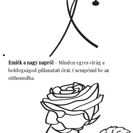
Emlék a nagy napról
– Minden egyes virág a
boldogságod pillanatait őrzi. Csempészd be az
otthonodba.