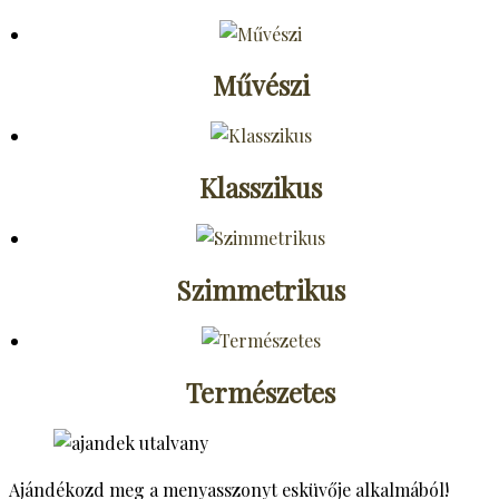
Művészi
Klasszikus
Szimmetrikus
Természetes
Ajándékozd meg a menyasszonyt esküvője alkalmából!