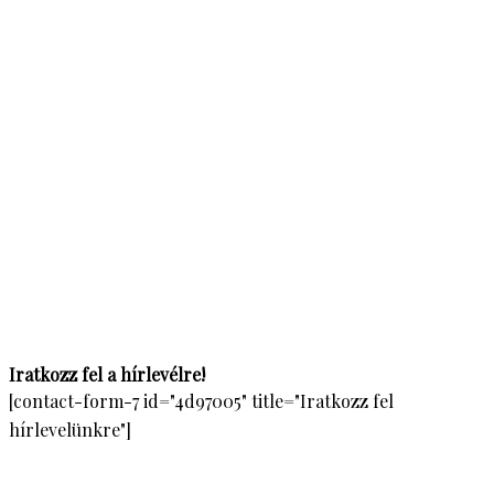
Iratkozz fel a hírlevélre!
[contact-form-7 id="4d97005" title="Iratkozz fel
hírlevelünkre"]