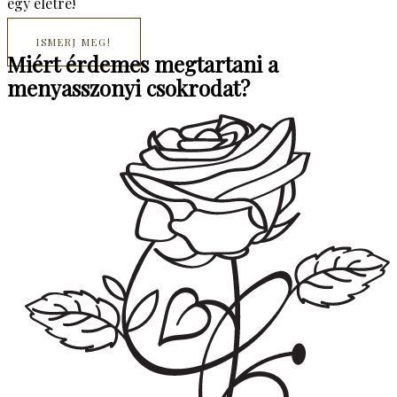
egy életre!
ISMERJ MEG!
Miért érdemes megtartani a
menyasszonyi csokrodat?