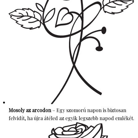
Mosoly az arcodon
– Egy szomorú napon is biztosan
felvidít, ha újra átéled az egyik legszebb napod emlékét.